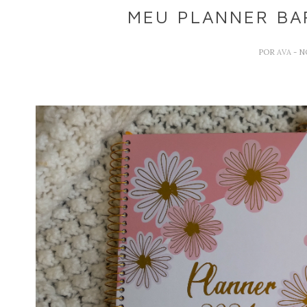
MEU PLANNER BA
POR
AVA
- N